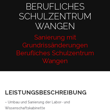
BERUFLICHES
SCHULZENTRUM
WANGEN
Sanierung mit
Grundrissänderungen
Berufliches Schulzentrum
Wangen
LEISTUNGSBESCHREIBUNG
– Umbau und Sanierung der Labor- und
Wissenschaftskabinette